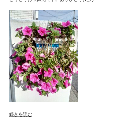
“ピ
続きを読む
ン
ク
の