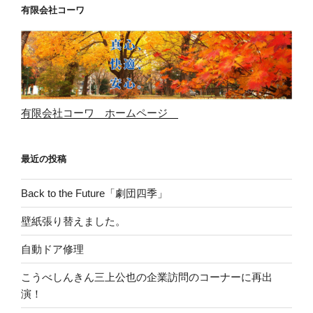
有限会社コーワ
サ
フ
ァ
ニ
ア”
の
有限会社コーワ ホームページ
最近の投稿
Back to the Future「劇団四季」
壁紙張り替えました。
自動ドア修理
こうべしんきん三上公也の企業訪問のコーナーに再出
演！