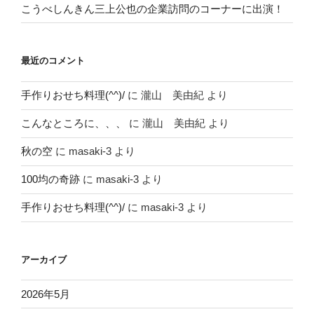
こうべしんきん三上公也の企業訪問のコーナーに出演！
最近のコメント
手作りおせち料理(^^)/
に
瀧山 美由紀
より
こんなところに、、、
に
瀧山 美由紀
より
秋の空
に
masaki-3
より
100均の奇跡
に
masaki-3
より
手作りおせち料理(^^)/
に
masaki-3
より
アーカイブ
2026年5月