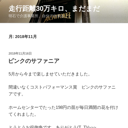
コ
走行距離30万キロ、まだまだ
ン
明石で介護事業所、自分で出来ること
テ
ン
ツ
月:
2018年11月
へ
ス
キ
投
2018年11月16日
ッ
稿
ピンクのサファニア
日:
プ
5月から今まで楽しませていただきました。
間違いなくコストパフォーマンス賞 ピンクのサファニ
アです。
ホームセンターでたった198円の苗が毎日満開の花を付け
てくれました。
とうとうお役御免です。ありがとう(T_T)/~~~