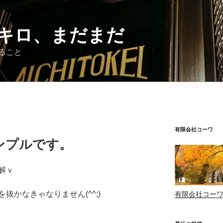
万キロ、まだまだ
ること
有限会社コーワ
ンプルです。
解ｖ
抜かなきゃなりません(^^;)
有限会社コー