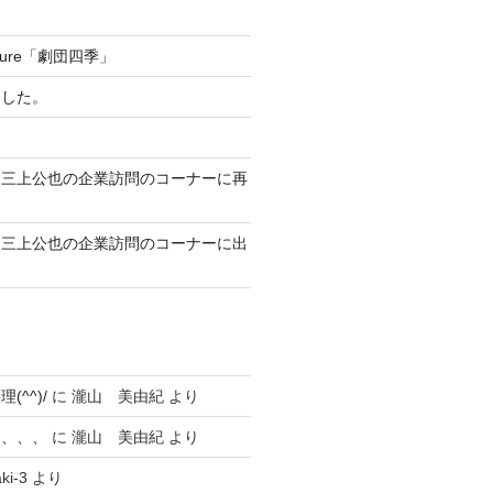
 Future「劇団四季」
ました。
ん三上公也の企業訪問のコーナーに再
ん三上公也の企業訪問のコーナーに出
^^)/
に
瀧山 美由紀
より
に、、、
に
瀧山 美由紀
より
ki-3
より