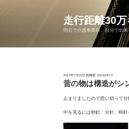
コ
ン
テ
走行距離30
ン
明石で介護事業所、自分で出来
ツ
へ
ス
キ
ッ
プ
投
2017年7月10日
投稿者:
MASAKI-3
稿
昔の物は構造がシ
日:
止まりましたので思い切って分
中を見るには秒針、分針、時針を