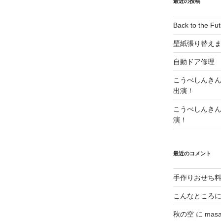
最近の投稿
Back to the
壁紙張り替え
自動ドア修理
こうべしんき
出演！
こうべしんき
演！
最近のコメント
手作りおせち料理(
こんなところ
秋の空
に
masa